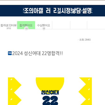
합격생 인터뷰
합격했어요
수상했어요
4114
183
68
ㆍ조회: 28461
2024 성신여대 22명합격!!