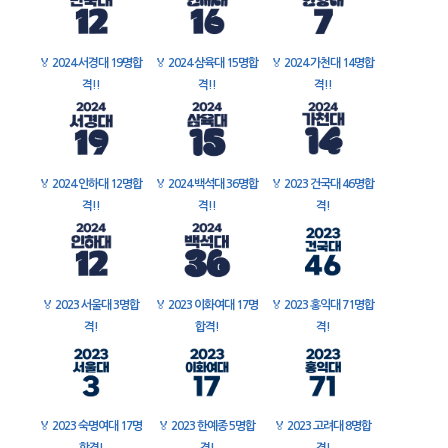
🏅
2024 서경대 19명합
🏅
2024 삼육대 15명합
🏅
2024 가천대 14명합
격!!
격!!
격!!
🏅
2024 인하대 12명합
🏅
2024 백석대 36명합
🏅
2023 건국대 46명합
격!!
격!!
격!
🏅
2023 서울대 3명합
🏅
2023 이화여대 17명
🏅
2023 홍익대 71명합
격!
합격!
격!
🏅
2023 숙명여대 17명
🏅
2023 한예종 5명합
🏅
2023 고려대 8명합