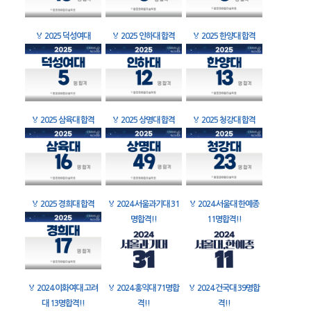
🏅
2025 덕성여대
🏅
2025 인하대 합격
🏅
2025 한양대 합격
🏅
2025 삼육대 합격
🏅
2025 상명대 합격
🏅
2025 청강대 합격
🏅
2025 경희대 합격
🏅
2024 서울과기대 31
🏅
2024 서울대 한예종
명합격!!
11명합격!!
🏅
2024 이화여대 고려
🏅
2024 홍익대 71명합
🏅
2024 건국대 39명합
대 13명합격!!
격!!
격!!