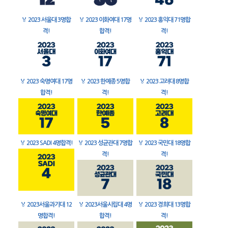
🏅
2023 서울대 3명합
🏅
2023 이화여대 17명
🏅
2023 홍익대 71명합
격!
합격!
격!
🏅
2023 숙명여대 17명
🏅
2023 한예종 5명합
🏅
2023 고려대 8명합
합격!
격!
격!
🏅
2023 SADI 4명합격!
🏅
2023 성균관대 7명합
🏅
2023 국민대 18명합
격!
격!
🏅
2023서울과기대 12
🏅
2023서울시립대 4명
🏅
2023 경희대 13명합
명합격!
합격!
격!