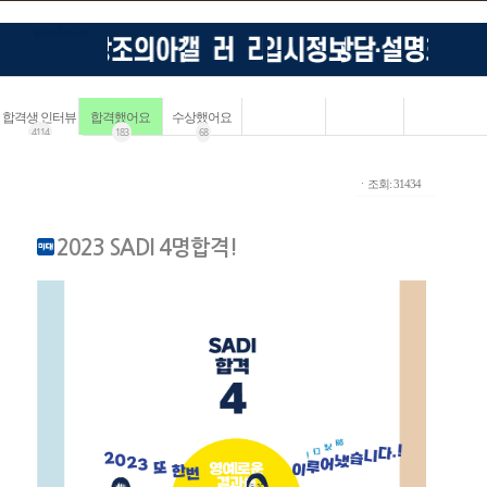
합격생 인터뷰
합격했어요
수상했어요
4114
183
68
ㆍ조회: 31434
2023 SADI 4명합격!