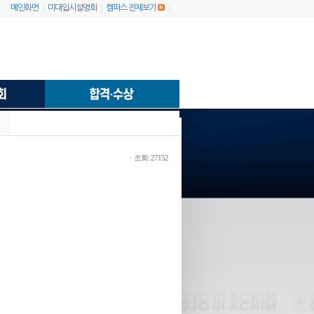
|
|
|
메인화면
미대입시설명회
캠퍼스 전체보기
ㆍ조회: 27152