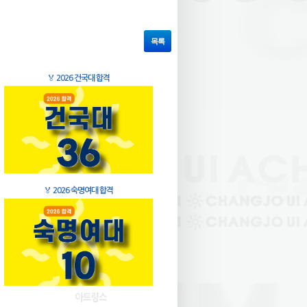
목록
🏅
2026 건국대 합격
🏅
2026 숙명여대 합격