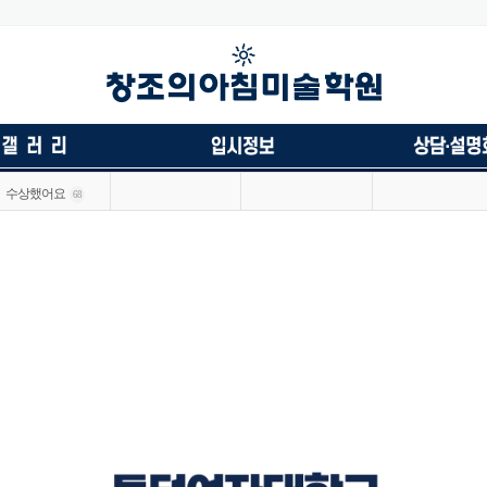
수상했어요
68