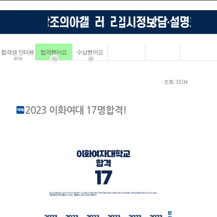
합격생 인터뷰
합격했어요
수상했어요
4114
183
68
ㆍ조회: 33534
2023 이화여대 17명합격!