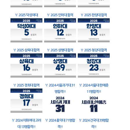
🏅
2025 덕성여대
🏅
2025 인하대 합격
🏅
2025 한양대 합격
🏅
2025 삼육대 합격
🏅
2025 상명대 합격
🏅
2025 청강대 합격
🏅
2025 경희대 합격
🏅
2024 서울과기대 31
🏅
2024 서울대 한예종
명합격!!
11명합격!!
🏅
2024 이화여대 고려
🏅
2024 홍익대 71명합
🏅
2024 건국대 39명합
대 13명합격!!
격!!
격!!