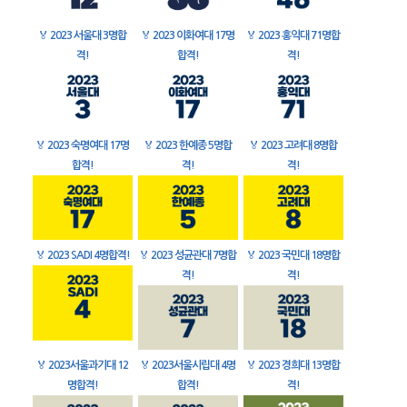
🏅
2023 서울대 3명합
🏅
2023 이화여대 17명
🏅
2023 홍익대 71명합
격!
합격!
격!
🏅
2023 숙명여대 17명
🏅
2023 한예종 5명합
🏅
2023 고려대 8명합
합격!
격!
격!
🏅
2023 SADI 4명합격!
🏅
2023 성균관대 7명합
🏅
2023 국민대 18명합
격!
격!
🏅
2023서울과기대 12
🏅
2023서울시립대 4명
🏅
2023 경희대 13명합
명합격!
합격!
격!