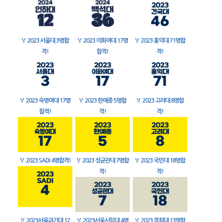
🏅
2023 서울대 3명합
🏅
2023 이화여대 17명
🏅
2023 홍익대 71명합
격!
합격!
격!
🏅
2023 숙명여대 17명
🏅
2023 한예종 5명합
🏅
2023 고려대 8명합
합격!
격!
격!
🏅
2023 SADI 4명합격!
🏅
2023 성균관대 7명합
🏅
2023 국민대 18명합
격!
격!
🏅
2023서울과기대 12
🏅
2023서울시립대 4명
🏅
2023 경희대 13명합