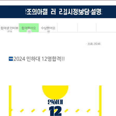
합격생 인터뷰
합격했어요
수상했어요
4114
183
68
ㆍ조회: 29246
2024 인하대 12명합격!!