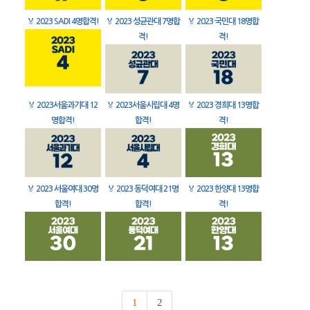
🏅
2023 SADI 4명합격!
🏅
2023 성균관대 7명합
🏅
2023 국민대 18명합
격!
격!
🏅
2023서울과기대 12
🏅
2023서울시립대 4명
🏅
2023 경희대 13명합
명합격!
합격!
격!
🏅
2023 서울여대 30명
🏅
2023 동덕여대 21명
🏅
2023 한양대 13명합
합격!
합격!
격!
1
2