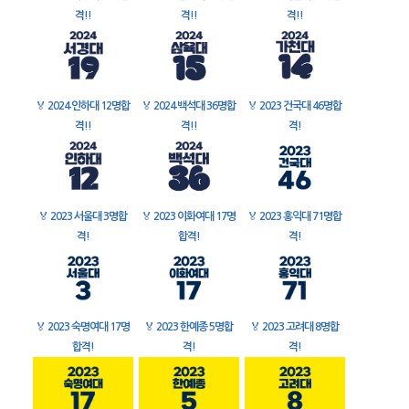
격!!
격!!
격!!
🏅
2024 인하대 12명합
🏅
2024 백석대 36명합
🏅
2023 건국대 46명합
격!!
격!!
격!
🏅
2023 서울대 3명합
🏅
2023 이화여대 17명
🏅
2023 홍익대 71명합
격!
합격!
격!
🏅
2023 숙명여대 17명
🏅
2023 한예종 5명합
🏅
2023 고려대 8명합
합격!
격!
격!