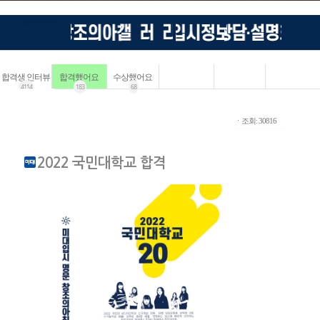
합격생 인터뷰
합격했어요
수상했어요
4114
183
68
ㆍ조회: 30816
2022 국민대학교 합격