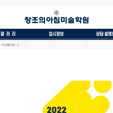
수상했어요
68