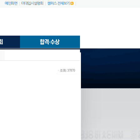
|
|
|
메인화면
미대입시설명회
캠퍼스 전체보기
ㆍ조회: 37870