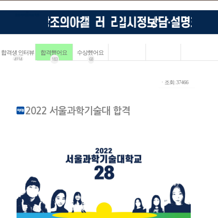
합격생 인터뷰
합격했어요
수상했어요
4114
183
68
ㆍ조회: 37466
2022 서울과학기술대 합격