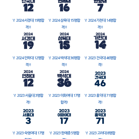
🏅
2024 서경대 19명합
🏅
2024 삼육대 15명합
🏅
2024 가천대 14명합
격!!
격!!
격!!
🏅
2024 인하대 12명합
🏅
2024 백석대 36명합
🏅
2023 건국대 46명합
격!!
격!!
격!
🏅
2023 서울대 3명합
🏅
2023 이화여대 17명
🏅
2023 홍익대 71명합
격!
합격!
격!
🏅
2023 숙명여대 17명
🏅
2023 한예종 5명합
🏅
2023 고려대 8명합