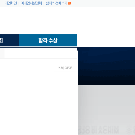
|
|
|
메인화면
미대입시설명회
캠퍼스 전체보기
ㆍ조회: 28335