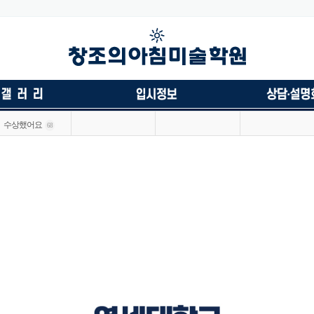
수상했어요
68