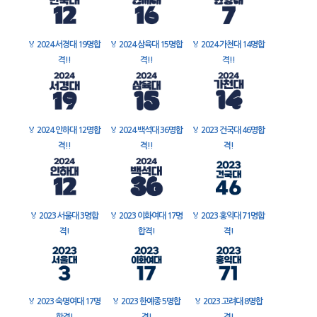
🏅
2024 서경대 19명합
🏅
2024 삼육대 15명합
🏅
2024 가천대 14명합
격!!
격!!
격!!
🏅
2024 인하대 12명합
🏅
2024 백석대 36명합
🏅
2023 건국대 46명합
격!!
격!!
격!
🏅
2023 서울대 3명합
🏅
2023 이화여대 17명
🏅
2023 홍익대 71명합
격!
합격!
격!
🏅
2023 숙명여대 17명
🏅
2023 한예종 5명합
🏅
2023 고려대 8명합