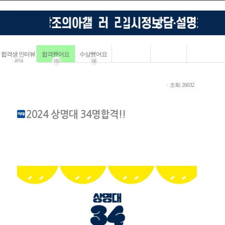
합격생 인터뷰
합격했어요
수상했어요
4114
183
68
ㆍ조회: 26032
2024 상명대 34명합격!!