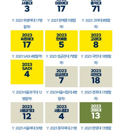
🏅
2023 숙명여대 17명
🏅
2023 한예종 5명합
🏅
2023 고려대 8명합
합격!
격!
격!
🏅
2023 SADI 4명합격!
🏅
2023 성균관대 7명합
🏅
2023 국민대 18명합
격!
격!
🏅
2023서울과기대 12
🏅
2023서울시립대 4명
🏅
2023 경희대 13명합
명합격!
합격!
격!
🏅
2023 서울여대 30명
🏅
2023 동덕여대 21명
🏅
2023 한양대 13명합