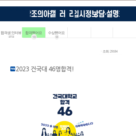
합격생 인터뷰
합격했어요
수상했어요
4114
183
68
ㆍ조회: 29184
2023 건국대 46명합격!