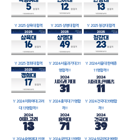
🏅
2025 삼육대 합격
🏅
2025 상명대 합격
🏅
2025 청강대 합격
🏅
2025 경희대 합격
🏅
2024 서울과기대 31
🏅
2024 서울대 한예종
명합격!!
11명합격!!
🏅
2024 이화여대 고려
🏅
2024 홍익대 71명합
🏅
2024 건국대 39명합
대 13명합격!!
격!!
격!!
🏅
2024 숙명여대 15명
🏅
2024 국민대 13명합
🏅
2024 성균관대 9명합