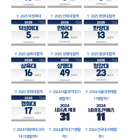
🏅
2025 덕성여대
🏅
2025 인하대 합격
🏅
2025 한양대 합격
🏅
2025 삼육대 합격
🏅
2025 상명대 합격
🏅
2025 청강대 합격
🏅
2025 경희대 합격
🏅
2024 서울과기대 31
🏅
2024 서울대 한예종
명합격!!
11명합격!!
🏅
2024 이화여대 고려
🏅
2024 홍익대 71명합
🏅
2024 건국대 39명합
대 13명합격!!
격!!
격!!