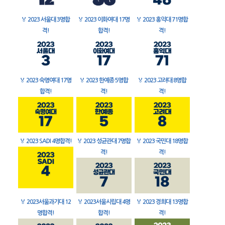
🏅
2023 서울대 3명합
🏅
2023 이화여대 17명
🏅
2023 홍익대 71명합
격!
합격!
격!
🏅
2023 숙명여대 17명
🏅
2023 한예종 5명합
🏅
2023 고려대 8명합
합격!
격!
격!
🏅
2023 SADI 4명합격!
🏅
2023 성균관대 7명합
🏅
2023 국민대 18명합
격!
격!
🏅
2023서울과기대 12
🏅
2023서울시립대 4명
🏅
2023 경희대 13명합
명합격!
합격!
격!