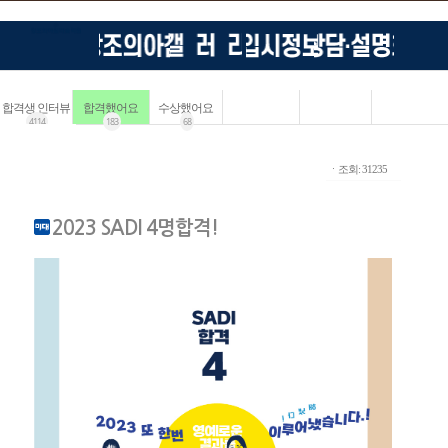
합격생 인터뷰
합격했어요
수상했어요
4114
183
68
ㆍ조회: 31235
2023 SADI 4명합격!