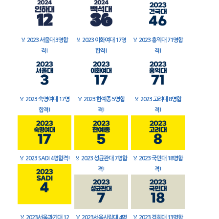
🏅
2023 서울대 3명합
🏅
2023 이화여대 17명
🏅
2023 홍익대 71명합
격!
합격!
격!
🏅
2023 숙명여대 17명
🏅
2023 한예종 5명합
🏅
2023 고려대 8명합
합격!
격!
격!
🏅
2023 SADI 4명합격!
🏅
2023 성균관대 7명합
🏅
2023 국민대 18명합
격!
격!
🏅
2023서울과기대 12
🏅
2023서울시립대 4명
🏅
2023 경희대 13명합