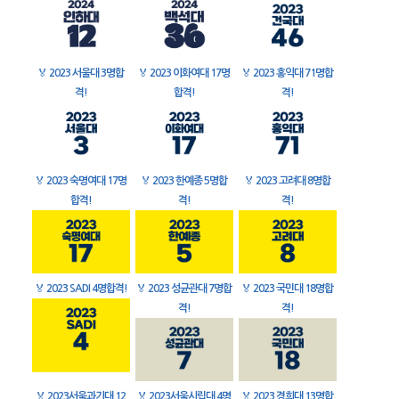
🏅
2023 서울대 3명합
🏅
2023 이화여대 17명
🏅
2023 홍익대 71명합
격!
합격!
격!
🏅
2023 숙명여대 17명
🏅
2023 한예종 5명합
🏅
2023 고려대 8명합
합격!
격!
격!
🏅
2023 SADI 4명합격!
🏅
2023 성균관대 7명합
🏅
2023 국민대 18명합
격!
격!
🏅
2023서울과기대 12
🏅
2023서울시립대 4명
🏅
2023 경희대 13명합