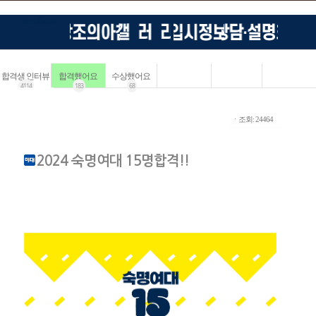
합격생 인터뷰
합격했어요
수상했어요
4114
183
68
ㆍ조회: 24464
2024 숙명여대 15명합격!!