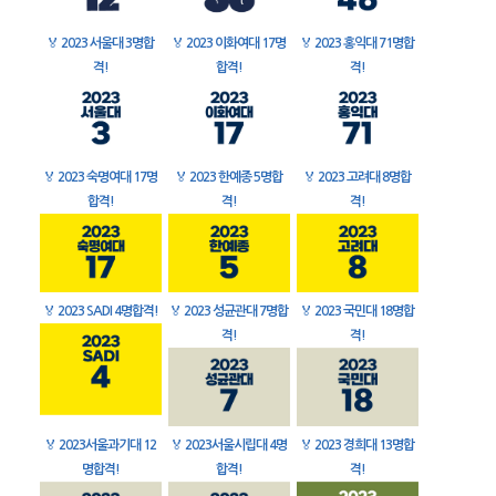
🏅
2023 서울대 3명합
🏅
2023 이화여대 17명
🏅
2023 홍익대 71명합
격!
합격!
격!
🏅
2023 숙명여대 17명
🏅
2023 한예종 5명합
🏅
2023 고려대 8명합
합격!
격!
격!
🏅
2023 SADI 4명합격!
🏅
2023 성균관대 7명합
🏅
2023 국민대 18명합
격!
격!
🏅
2023서울과기대 12
🏅
2023서울시립대 4명
🏅
2023 경희대 13명합
명합격!
합격!
격!