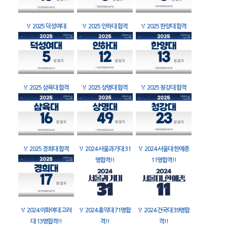
🏅
2025 덕성여대
🏅
2025 인하대 합격
🏅
2025 한양대 합격
🏅
2025 삼육대 합격
🏅
2025 상명대 합격
🏅
2025 청강대 합격
🏅
2025 경희대 합격
🏅
2024 서울과기대 31
🏅
2024 서울대 한예종
명합격!!
11명합격!!
🏅
2024 이화여대 고려
🏅
2024 홍익대 71명합
🏅
2024 건국대 39명합
대 13명합격!!
격!!
격!!