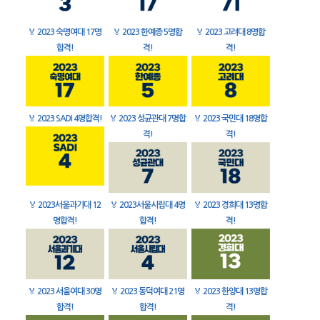
🏅
2023 숙명여대 17명
🏅
2023 한예종 5명합
🏅
2023 고려대 8명합
합격!
격!
격!
🏅
2023 SADI 4명합격!
🏅
2023 성균관대 7명합
🏅
2023 국민대 18명합
격!
격!
🏅
2023서울과기대 12
🏅
2023서울시립대 4명
🏅
2023 경희대 13명합
명합격!
합격!
격!
🏅
2023 서울여대 30명
🏅
2023 동덕여대 21명
🏅
2023 한양대 13명합
합격!
합격!
격!