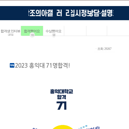
합격생 인터뷰
합격했어요
수상했어요
4114
183
68
ㆍ조회: 29267
2023 홍익대 71명합격!