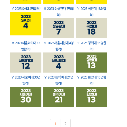
🏅
2023 SADI 4명합격!
🏅
2023 성균관대 7명합
🏅
2023 국민대 18명합
격!
격!
🏅
2023서울과기대 12
🏅
2023서울시립대 4명
🏅
2023 경희대 13명합
명합격!
합격!
격!
🏅
2023 서울여대 30명
🏅
2023 동덕여대 21명
🏅
2023 한양대 13명합
합격!
합격!
격!
1
2