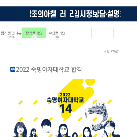
합격생 인터뷰
합격했어요
수상했어요
4114
183
68
ㆍ조회: 37897
2022 숙명여자대학교 합격