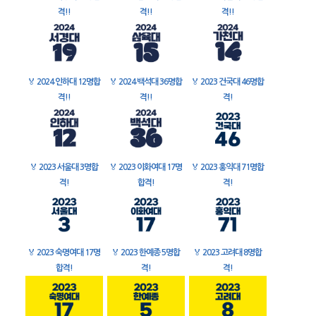
격!!
격!!
격!!
🏅
2024 인하대 12명합
🏅
2024 백석대 36명합
🏅
2023 건국대 46명합
격!!
격!!
격!
🏅
2023 서울대 3명합
🏅
2023 이화여대 17명
🏅
2023 홍익대 71명합
격!
합격!
격!
🏅
2023 숙명여대 17명
🏅
2023 한예종 5명합
🏅
2023 고려대 8명합
합격!
격!
격!