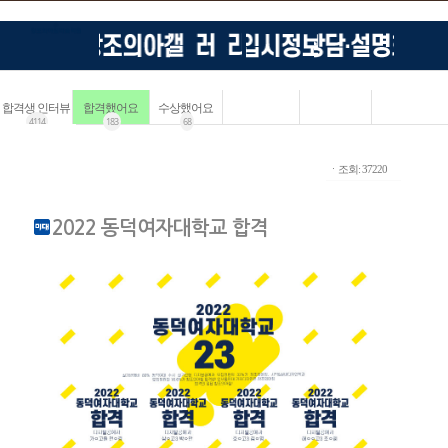
합격생 인터뷰
합격했어요
수상했어요
4114
183
68
ㆍ조회: 37220
2022 동덕여자대학교 합격