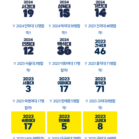
🏅
2024 인하대 12명합
🏅
2024 백석대 36명합
🏅
2023 건국대 46명합
격!!
격!!
격!
🏅
2023 서울대 3명합
🏅
2023 이화여대 17명
🏅
2023 홍익대 71명합
격!
합격!
격!
🏅
2023 숙명여대 17명
🏅
2023 한예종 5명합
🏅
2023 고려대 8명합
합격!
격!
격!
🏅
2023 SADI 4명합격!
🏅
2023 성균관대 7명합
🏅
2023 국민대 18명합