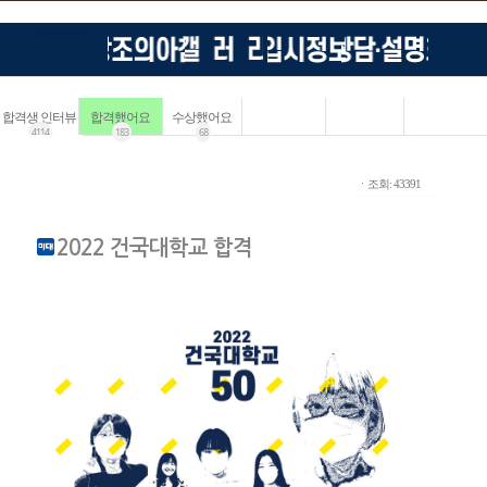
합격생 인터뷰
합격했어요
수상했어요
4114
183
68
ㆍ조회: 43391
2022 건국대학교 합격