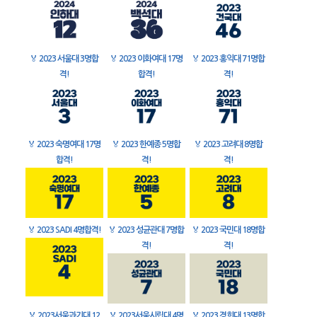
🏅
2023 서울대 3명합
🏅
2023 이화여대 17명
🏅
2023 홍익대 71명합
격!
합격!
격!
🏅
2023 숙명여대 17명
🏅
2023 한예종 5명합
🏅
2023 고려대 8명합
합격!
격!
격!
🏅
2023 SADI 4명합격!
🏅
2023 성균관대 7명합
🏅
2023 국민대 18명합
격!
격!
🏅
2023서울과기대 12
🏅
2023서울시립대 4명
🏅
2023 경희대 13명합