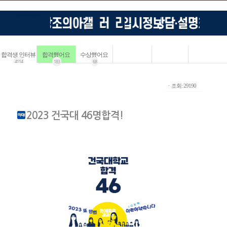
합격생 인터뷰
합격했어요
수상했어요
4114
183
68
ㆍ조회: 29190
2023 건국대 46명합격!