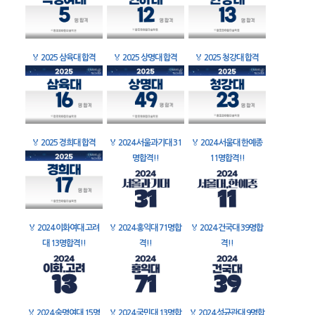
🏅
2025 삼육대 합격
🏅
2025 상명대 합격
🏅
2025 청강대 합격
🏅
2025 경희대 합격
🏅
2024 서울과기대 31
🏅
2024 서울대 한예종
명합격!!
11명합격!!
🏅
2024 이화여대 고려
🏅
2024 홍익대 71명합
🏅
2024 건국대 39명합
대 13명합격!!
격!!
격!!
🏅
2024 숙명여대 15명
🏅
2024 국민대 13명합
🏅
2024 성균관대 9명합