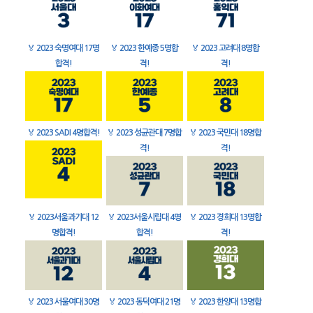
🏅
2023 숙명여대 17명
🏅
2023 한예종 5명합
🏅
2023 고려대 8명합
합격!
격!
격!
🏅
2023 SADI 4명합격!
🏅
2023 성균관대 7명합
🏅
2023 국민대 18명합
격!
격!
🏅
2023서울과기대 12
🏅
2023서울시립대 4명
🏅
2023 경희대 13명합
명합격!
합격!
격!
🏅
2023 서울여대 30명
🏅
2023 동덕여대 21명
🏅
2023 한양대 13명합