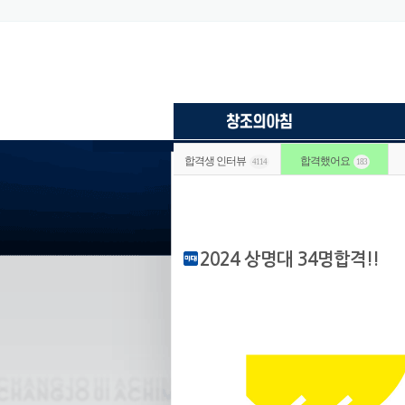
합격생 인터뷰
합격했어요
4114
183
2024 상명대 34명합격!!