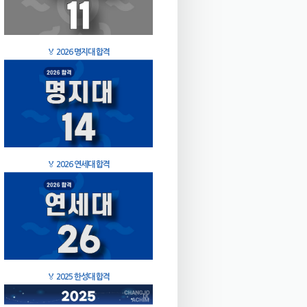
🏅
2026 명지대 합격
🏅
2026 연세대 합격
🏅
2025 한성대 합격