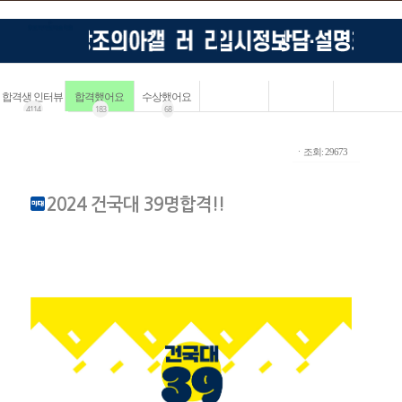
합격생 인터뷰
합격했어요
수상했어요
4114
183
68
ㆍ조회: 29673
2024 건국대 39명합격!!