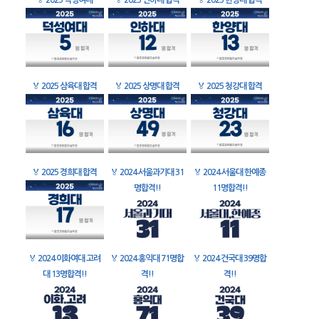
🏅
2025 덕성여대
🏅
2025 인하대 합격
🏅
2025 한양대 합격
🏅
2025 삼육대 합격
🏅
2025 상명대 합격
🏅
2025 청강대 합격
🏅
2025 경희대 합격
🏅
2024 서울과기대 31
🏅
2024 서울대 한예종
명합격!!
11명합격!!
🏅
2024 이화여대 고려
🏅
2024 홍익대 71명합
🏅
2024 건국대 39명합
대 13명합격!!
격!!
격!!