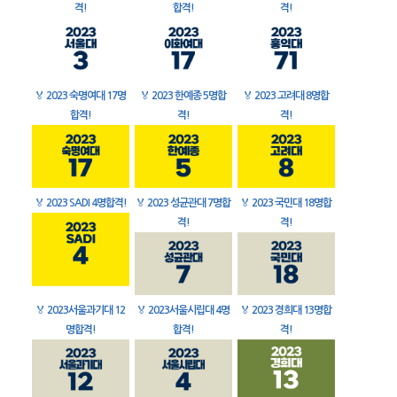
격!
합격!
격!
🏅
2023 숙명여대 17명
🏅
2023 한예종 5명합
🏅
2023 고려대 8명합
합격!
격!
격!
🏅
2023 SADI 4명합격!
🏅
2023 성균관대 7명합
🏅
2023 국민대 18명합
격!
격!
🏅
2023서울과기대 12
🏅
2023서울시립대 4명
🏅
2023 경희대 13명합
명합격!
합격!
격!