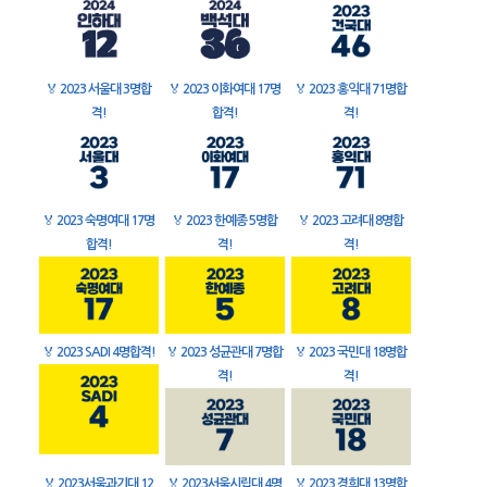
🏅
2023 서울대 3명합
🏅
2023 이화여대 17명
🏅
2023 홍익대 71명합
격!
합격!
격!
🏅
2023 숙명여대 17명
🏅
2023 한예종 5명합
🏅
2023 고려대 8명합
합격!
격!
격!
🏅
2023 SADI 4명합격!
🏅
2023 성균관대 7명합
🏅
2023 국민대 18명합
격!
격!
🏅
2023서울과기대 12
🏅
2023서울시립대 4명
🏅
2023 경희대 13명합