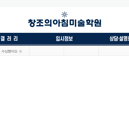
수상했어요
68