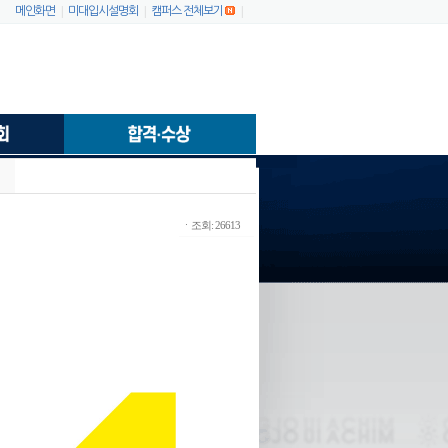
|
|
|
메인화면
미대입시설명회
캠퍼스 전체보기
ㆍ조회: 26613