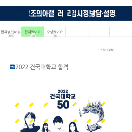
합격생 인터뷰
합격했어요
수상했어요
4114
183
68
ㆍ조회: 43382
2022 건국대학교 합격