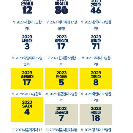
🏅
2023 서울대 3명합
🏅
2023 이화여대 17명
🏅
2023 홍익대 71명합
격!
합격!
격!
🏅
2023 숙명여대 17명
🏅
2023 한예종 5명합
🏅
2023 고려대 8명합
합격!
격!
격!
🏅
2023 SADI 4명합격!
🏅
2023 성균관대 7명합
🏅
2023 국민대 18명합
격!
격!
🏅
2023서울과기대 12
🏅
2023서울시립대 4명
🏅
2023 경희대 13명합