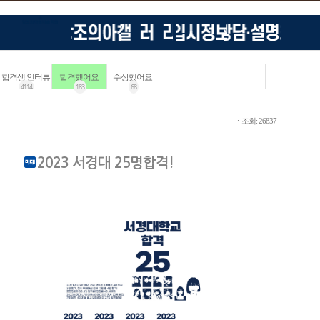
합격생 인터뷰
합격했어요
수상했어요
4114
183
68
ㆍ조회: 26837
2023 서경대 25명합격!