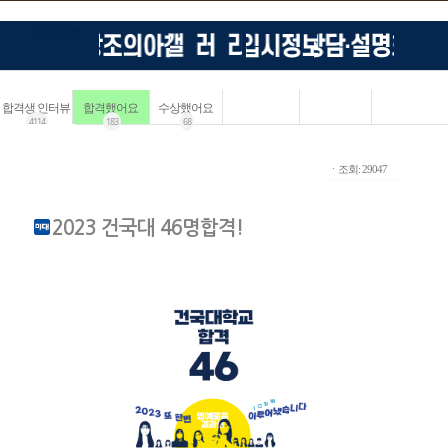
합격생 인터뷰
합격했어요
수상했어요
4114
183
68
ㆍ조회: 29047
2023 건국대 46명합격!