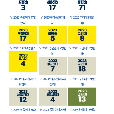
🏅
2023 숙명여대 17명
🏅
2023 한예종 5명합
🏅
2023 고려대 8명합
합격!
격!
격!
🏅
2023 SADI 4명합격!
🏅
2023 성균관대 7명합
🏅
2023 국민대 18명합
격!
격!
🏅
2023서울과기대 12
🏅
2023서울시립대 4명
🏅
2023 경희대 13명합
명합격!
합격!
격!
🏅
2023 서울여대 30명
🏅
2023 동덕여대 21명
🏅
2023 한양대 13명합