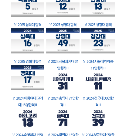
🏅
2025 삼육대 합격
🏅
2025 상명대 합격
🏅
2025 청강대 합격
🏅
2025 경희대 합격
🏅
2024 서울과기대 31
🏅
2024 서울대 한예종
명합격!!
11명합격!!
🏅
2024 이화여대 고려
🏅
2024 홍익대 71명합
🏅
2024 건국대 39명합
대 13명합격!!
격!!
격!!
🏅
2024 숙명여대 15명
🏅
2024 국민대 13명합
🏅
2024 성균관대 9명합