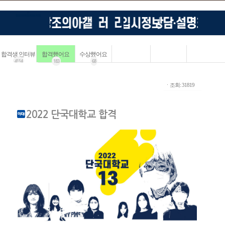
합격생 인터뷰
합격했어요
수상했어요
4114
183
68
ㆍ조회: 31819
2022 단국대학교 합격