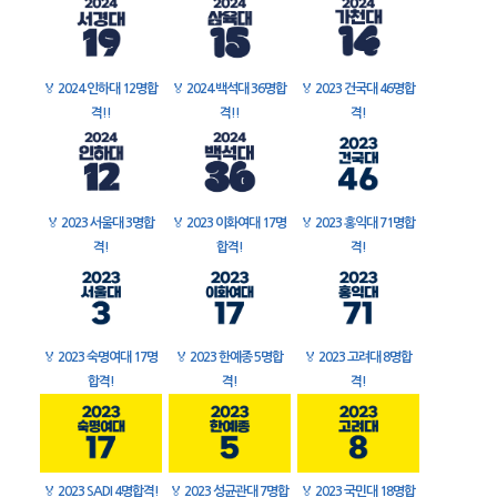
🏅
2024 인하대 12명합
🏅
2024 백석대 36명합
🏅
2023 건국대 46명합
격!!
격!!
격!
🏅
2023 서울대 3명합
🏅
2023 이화여대 17명
🏅
2023 홍익대 71명합
격!
합격!
격!
🏅
2023 숙명여대 17명
🏅
2023 한예종 5명합
🏅
2023 고려대 8명합
합격!
격!
격!
🏅
2023 SADI 4명합격!
🏅
2023 성균관대 7명합
🏅
2023 국민대 18명합