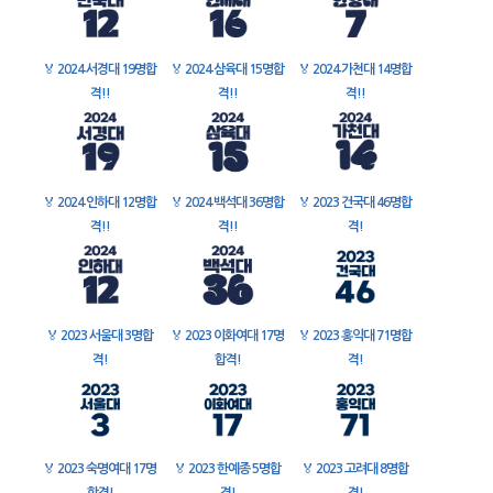
🏅
2024 서경대 19명합
🏅
2024 삼육대 15명합
🏅
2024 가천대 14명합
격!!
격!!
격!!
🏅
2024 인하대 12명합
🏅
2024 백석대 36명합
🏅
2023 건국대 46명합
격!!
격!!
격!
🏅
2023 서울대 3명합
🏅
2023 이화여대 17명
🏅
2023 홍익대 71명합
격!
합격!
격!
🏅
2023 숙명여대 17명
🏅
2023 한예종 5명합
🏅
2023 고려대 8명합