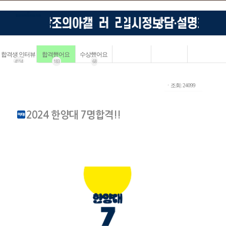
합격생 인터뷰
합격했어요
수상했어요
4114
183
68
ㆍ조회: 24099
2024 한양대 7명합격!!