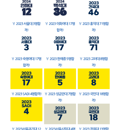
🏅
2023 서울대 3명합
🏅
2023 이화여대 17명
🏅
2023 홍익대 71명합
격!
합격!
격!
🏅
2023 숙명여대 17명
🏅
2023 한예종 5명합
🏅
2023 고려대 8명합
합격!
격!
격!
🏅
2023 SADI 4명합격!
🏅
2023 성균관대 7명합
🏅
2023 국민대 18명합
격!
격!
🏅
2023서울과기대 12
🏅
2023서울시립대 4명
🏅
2023 경희대 13명합