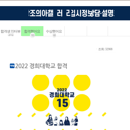
합격생 인터뷰
합격했어요
수상했어요
4114
183
68
ㆍ조회: 32908
2022 경희대학교 합격