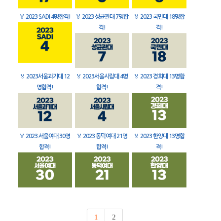
🏅
2023 SADI 4명합격!
🏅
2023 성균관대 7명합
🏅
2023 국민대 18명합
격!
격!
🏅
2023서울과기대 12
🏅
2023서울시립대 4명
🏅
2023 경희대 13명합
명합격!
합격!
격!
🏅
2023 서울여대 30명
🏅
2023 동덕여대 21명
🏅
2023 한양대 13명합
합격!
합격!
격!
1
2