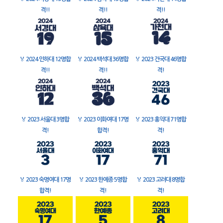
격!!
격!!
격!!
🏅
2024 인하대 12명합
🏅
2024 백석대 36명합
🏅
2023 건국대 46명합
격!!
격!!
격!
🏅
2023 서울대 3명합
🏅
2023 이화여대 17명
🏅
2023 홍익대 71명합
격!
합격!
격!
🏅
2023 숙명여대 17명
🏅
2023 한예종 5명합
🏅
2023 고려대 8명합
합격!
격!
격!