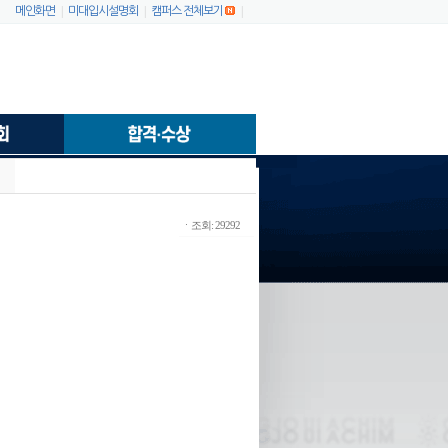
|
|
|
메인화면
미대입시설명회
캠퍼스 전체보기
ㆍ조회: 29292