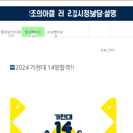
합격생 인터뷰
합격했어요
수상했어요
4114
183
68
ㆍ조회: 27937
2024 가천대 14명합격!!