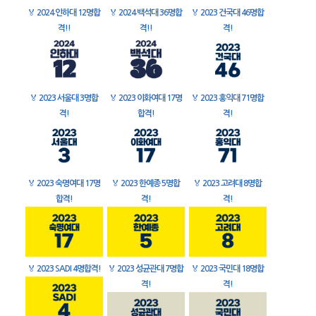
🏅
2024 인하대 12명합
🏅
2024 백석대 36명합
🏅
2023 건국대 46명합
격!!
격!!
격!
🏅
2023 서울대 3명합
🏅
2023 이화여대 17명
🏅
2023 홍익대 71명합
격!
합격!
격!
🏅
2023 숙명여대 17명
🏅
2023 한예종 5명합
🏅
2023 고려대 8명합
합격!
격!
격!
🏅
2023 SADI 4명합격!
🏅
2023 성균관대 7명합
🏅
2023 국민대 18명합
격!
격!