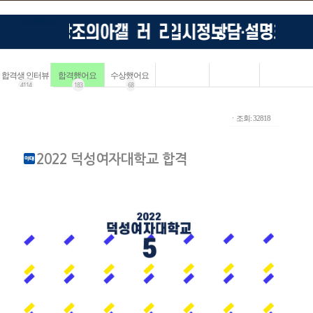
합격생 인터뷰
합격했어요
수상했어요
4114
183
68
ㆍ조회: 32818
2022 덕성여자대학교 합격