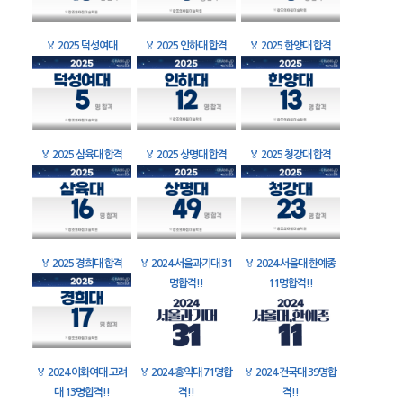
🏅
2025 덕성여대
🏅
2025 인하대 합격
🏅
2025 한양대 합격
🏅
2025 삼육대 합격
🏅
2025 상명대 합격
🏅
2025 청강대 합격
🏅
2025 경희대 합격
🏅
2024 서울과기대 31
🏅
2024 서울대 한예종
명합격!!
11명합격!!
🏅
2024 이화여대 고려
🏅
2024 홍익대 71명합
🏅
2024 건국대 39명합
대 13명합격!!
격!!
격!!