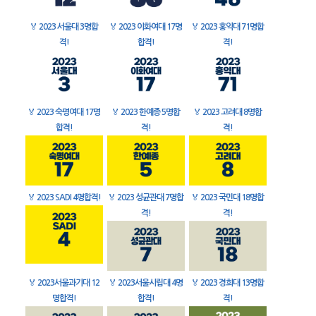
🏅
2023 서울대 3명합
🏅
2023 이화여대 17명
🏅
2023 홍익대 71명합
격!
합격!
격!
🏅
2023 숙명여대 17명
🏅
2023 한예종 5명합
🏅
2023 고려대 8명합
합격!
격!
격!
🏅
2023 SADI 4명합격!
🏅
2023 성균관대 7명합
🏅
2023 국민대 18명합
격!
격!
🏅
2023서울과기대 12
🏅
2023서울시립대 4명
🏅
2023 경희대 13명합
명합격!
합격!
격!