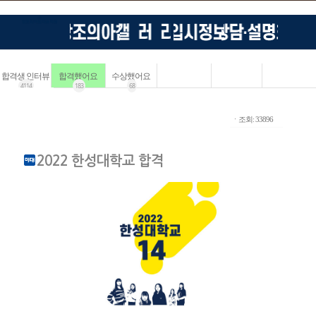
합격생 인터뷰
합격했어요
수상했어요
4114
183
68
ㆍ조회: 33896
2022 한성대학교 합격