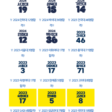
🏅
2024 인하대 12명합
🏅
2024 백석대 36명합
🏅
2023 건국대 46명합
격!!
격!!
격!
🏅
2023 서울대 3명합
🏅
2023 이화여대 17명
🏅
2023 홍익대 71명합
격!
합격!
격!
🏅
2023 숙명여대 17명
🏅
2023 한예종 5명합
🏅
2023 고려대 8명합
합격!
격!
격!
🏅
2023 SADI 4명합격!
🏅
2023 성균관대 7명합
🏅
2023 국민대 18명합