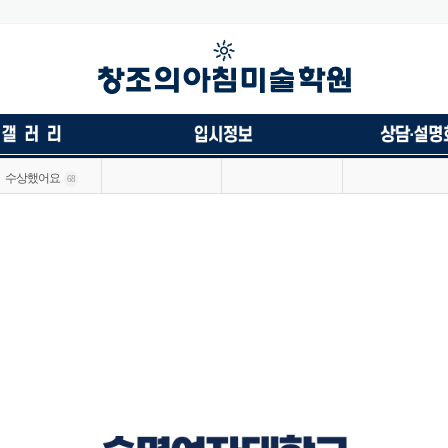
수상했어요
68