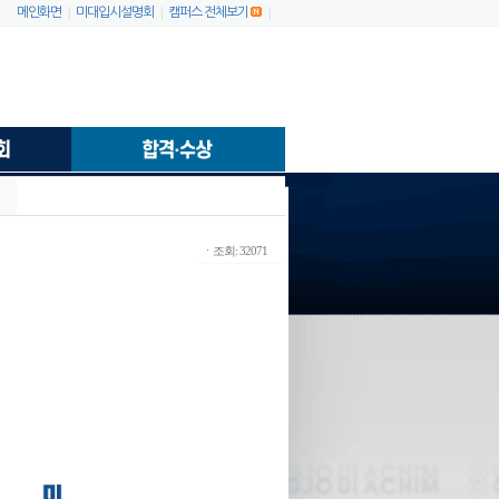
|
|
|
메인화면
미대입시설명회
캠퍼스 전체보기
ㆍ조회: 32071