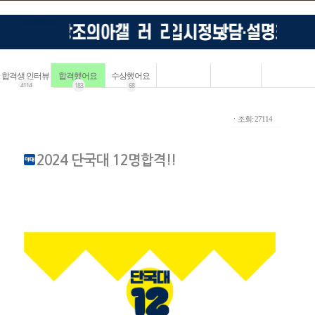
합격생 인터뷰
합격했어요
수상했어요
4114
183
68
ㆍ조회: 27114
2024 단국대 12명합격!!