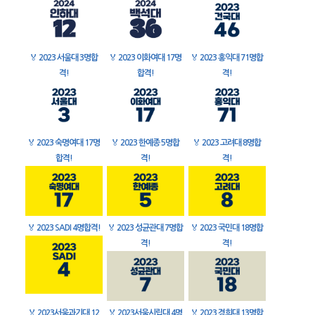
🏅
2023 서울대 3명합
🏅
2023 이화여대 17명
🏅
2023 홍익대 71명합
격!
합격!
격!
🏅
2023 숙명여대 17명
🏅
2023 한예종 5명합
🏅
2023 고려대 8명합
합격!
격!
격!
🏅
2023 SADI 4명합격!
🏅
2023 성균관대 7명합
🏅
2023 국민대 18명합
격!
격!
🏅
2023서울과기대 12
🏅
2023서울시립대 4명
🏅
2023 경희대 13명합