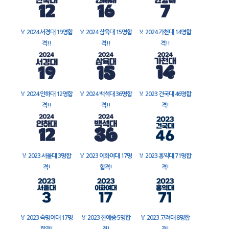
🏅
2024 서경대 19명합
🏅
2024 삼육대 15명합
🏅
2024 가천대 14명합
격!!
격!!
격!!
🏅
2024 인하대 12명합
🏅
2024 백석대 36명합
🏅
2023 건국대 46명합
격!!
격!!
격!
🏅
2023 서울대 3명합
🏅
2023 이화여대 17명
🏅
2023 홍익대 71명합
격!
합격!
격!
🏅
2023 숙명여대 17명
🏅
2023 한예종 5명합
🏅
2023 고려대 8명합