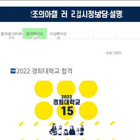
합격생 인터뷰
합격했어요
수상했어요
4114
183
68
ㆍ조회: 32903
2022 경희대학교 합격