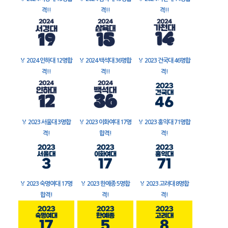
격!!
격!!
격!!
🏅
2024 인하대 12명합
🏅
2024 백석대 36명합
🏅
2023 건국대 46명합
격!!
격!!
격!
🏅
2023 서울대 3명합
🏅
2023 이화여대 17명
🏅
2023 홍익대 71명합
격!
합격!
격!
🏅
2023 숙명여대 17명
🏅
2023 한예종 5명합
🏅
2023 고려대 8명합
합격!
격!
격!