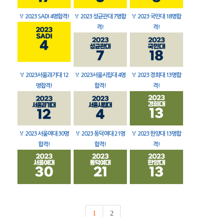
🏅
2023 SADI 4명합격!
🏅
2023 성균관대 7명합
🏅
2023 국민대 18명합
격!
격!
🏅
2023서울과기대 12
🏅
2023서울시립대 4명
🏅
2023 경희대 13명합
명합격!
합격!
격!
🏅
2023 서울여대 30명
🏅
2023 동덕여대 21명
🏅
2023 한양대 13명합
합격!
합격!
격!
1
2