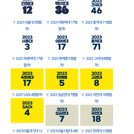
🏅
2023 서울대 3명합
🏅
2023 이화여대 17명
🏅
2023 홍익대 71명합
격!
합격!
격!
🏅
2023 숙명여대 17명
🏅
2023 한예종 5명합
🏅
2023 고려대 8명합
합격!
격!
격!
🏅
2023 SADI 4명합격!
🏅
2023 성균관대 7명합
🏅
2023 국민대 18명합
격!
격!
🏅
2023서울과기대 12
🏅
2023서울시립대 4명
🏅
2023 경희대 13명합