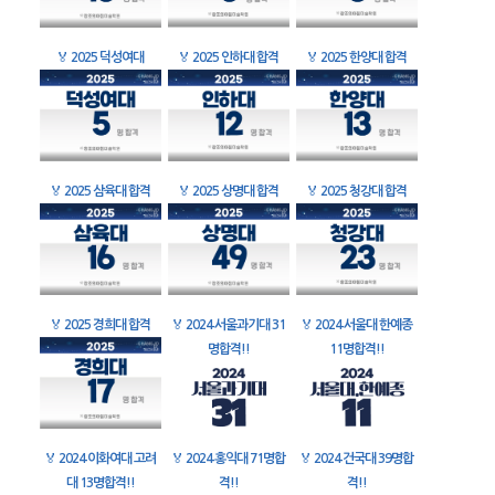
🏅
2025 덕성여대
🏅
2025 인하대 합격
🏅
2025 한양대 합격
🏅
2025 삼육대 합격
🏅
2025 상명대 합격
🏅
2025 청강대 합격
🏅
2025 경희대 합격
🏅
2024 서울과기대 31
🏅
2024 서울대 한예종
명합격!!
11명합격!!
🏅
2024 이화여대 고려
🏅
2024 홍익대 71명합
🏅
2024 건국대 39명합
대 13명합격!!
격!!
격!!