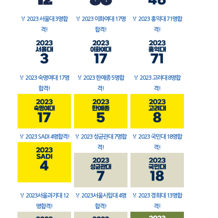
🏅
2023 서울대 3명합
🏅
2023 이화여대 17명
🏅
2023 홍익대 71명합
격!
합격!
격!
🏅
2023 숙명여대 17명
🏅
2023 한예종 5명합
🏅
2023 고려대 8명합
합격!
격!
격!
🏅
2023 SADI 4명합격!
🏅
2023 성균관대 7명합
🏅
2023 국민대 18명합
격!
격!
🏅
2023서울과기대 12
🏅
2023서울시립대 4명
🏅
2023 경희대 13명합
명합격!
합격!
격!