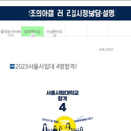
합격생 인터뷰
합격했어요
수상했어요
4114
183
68
ㆍ조회: 31025
2023서울시립대 4명합격!