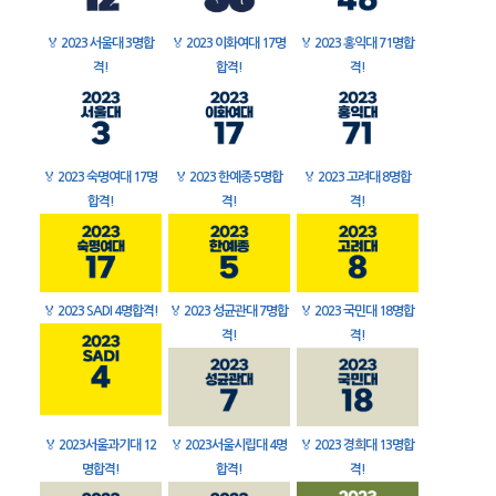
🏅
2023 서울대 3명합
🏅
2023 이화여대 17명
🏅
2023 홍익대 71명합
격!
합격!
격!
🏅
2023 숙명여대 17명
🏅
2023 한예종 5명합
🏅
2023 고려대 8명합
합격!
격!
격!
🏅
2023 SADI 4명합격!
🏅
2023 성균관대 7명합
🏅
2023 국민대 18명합
격!
격!
🏅
2023서울과기대 12
🏅
2023서울시립대 4명
🏅
2023 경희대 13명합
명합격!
합격!
격!