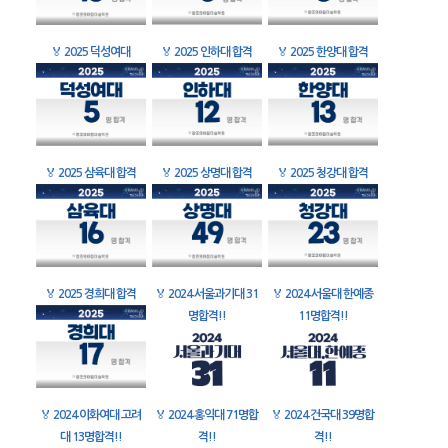
🏅
2025 덕성여대
🏅
2025 인하대 합격
🏅
2025 한양대 합격
🏅
2025 삼육대 합격
🏅
2025 상명대 합격
🏅
2025 청강대 합격
🏅
2025 경희대 합격
🏅
2024 서울과기대 31
🏅
2024 서울대 한예종
명합격!!
11명합격!!
🏅
2024 이화여대 고려
🏅
2024 홍익대 71명합
🏅
2024 건국대 39명합
대 13명합격!!
격!!
격!!