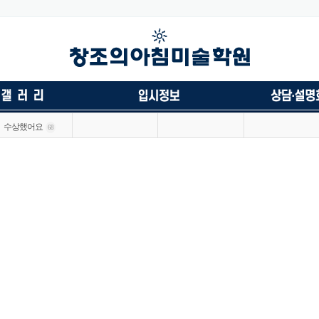
수상했어요
68