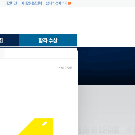
|
|
|
메인화면
미대입시설명회
캠퍼스 전체보기
ㆍ조회: 22708