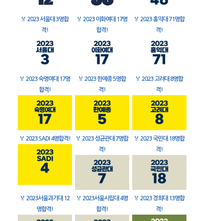
🏅
2023 서울대 3명합
🏅
2023 이화여대 17명
🏅
2023 홍익대 71명합
격!
합격!
격!
🏅
2023 숙명여대 17명
🏅
2023 한예종 5명합
🏅
2023 고려대 8명합
합격!
격!
격!
🏅
2023 SADI 4명합격!
🏅
2023 성균관대 7명합
🏅
2023 국민대 18명합
격!
격!
🏅
2023서울과기대 12
🏅
2023서울시립대 4명
🏅
2023 경희대 13명합
명합격!
합격!
격!