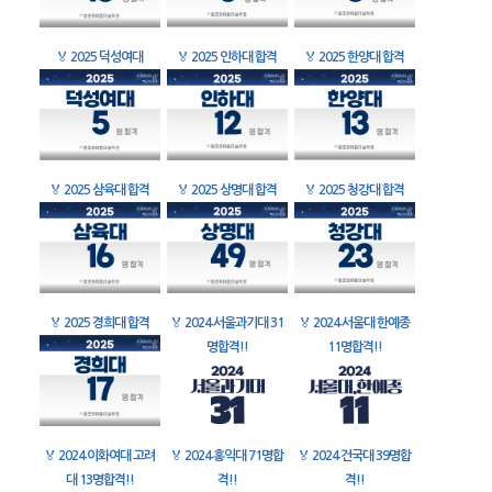
🏅
2025 덕성여대
🏅
2025 인하대 합격
🏅
2025 한양대 합격
🏅
2025 삼육대 합격
🏅
2025 상명대 합격
🏅
2025 청강대 합격
🏅
2025 경희대 합격
🏅
2024 서울과기대 31
🏅
2024 서울대 한예종
명합격!!
11명합격!!
🏅
2024 이화여대 고려
🏅
2024 홍익대 71명합
🏅
2024 건국대 39명합
대 13명합격!!
격!!
격!!