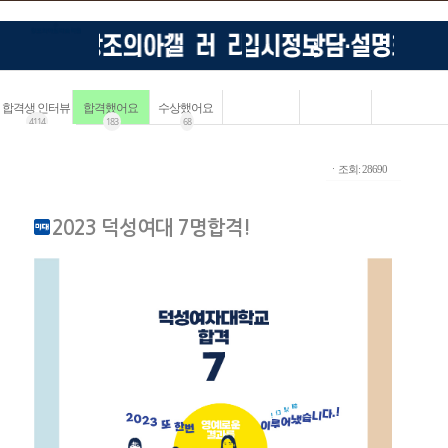
합격생 인터뷰
합격했어요
수상했어요
4114
183
68
ㆍ조회: 28690
2023 덕성여대 7명합격!