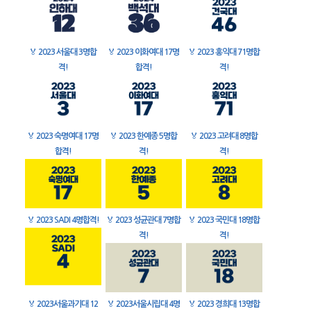
🏅
2023 서울대 3명합
🏅
2023 이화여대 17명
🏅
2023 홍익대 71명합
격!
합격!
격!
🏅
2023 숙명여대 17명
🏅
2023 한예종 5명합
🏅
2023 고려대 8명합
합격!
격!
격!
🏅
2023 SADI 4명합격!
🏅
2023 성균관대 7명합
🏅
2023 국민대 18명합
격!
격!
🏅
2023서울과기대 12
🏅
2023서울시립대 4명
🏅
2023 경희대 13명합