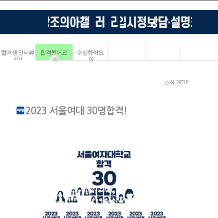
합격생 인터뷰
합격했어요
수상했어요
4114
183
68
ㆍ조회: 29718
2023 서울여대 30명합격!