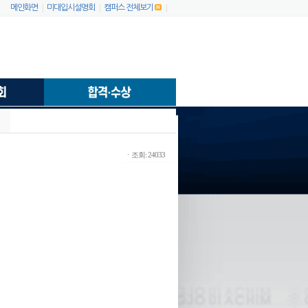
|
|
|
메인화면
미대입시설명회
캠퍼스 전체보기
ㆍ조회: 24033