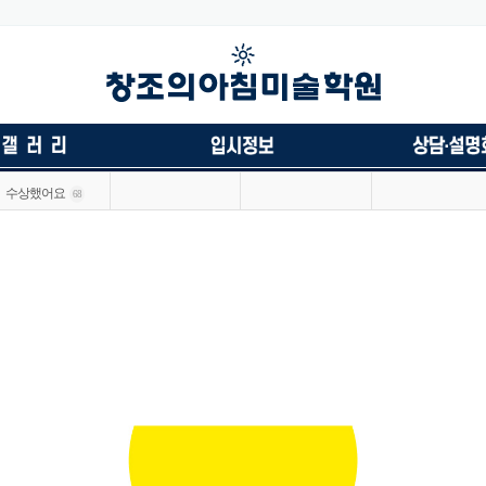
수상했어요
68