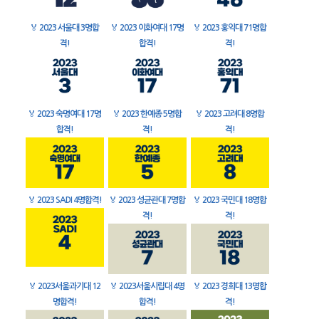
🏅
2023 서울대 3명합
🏅
2023 이화여대 17명
🏅
2023 홍익대 71명합
격!
합격!
격!
🏅
2023 숙명여대 17명
🏅
2023 한예종 5명합
🏅
2023 고려대 8명합
합격!
격!
격!
🏅
2023 SADI 4명합격!
🏅
2023 성균관대 7명합
🏅
2023 국민대 18명합
격!
격!
🏅
2023서울과기대 12
🏅
2023서울시립대 4명
🏅
2023 경희대 13명합
명합격!
합격!
격!