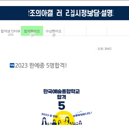
합격생 인터뷰
합격했어요
수상했어요
4114
183
68
ㆍ조회: 38402
2023 한예종 5명합격!