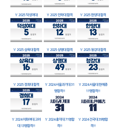
🏅
2025 덕성여대
🏅
2025 인하대 합격
🏅
2025 한양대 합격
🏅
2025 삼육대 합격
🏅
2025 상명대 합격
🏅
2025 청강대 합격
🏅
2025 경희대 합격
🏅
2024 서울과기대 31
🏅
2024 서울대 한예종
명합격!!
11명합격!!
🏅
2024 이화여대 고려
🏅
2024 홍익대 71명합
🏅
2024 건국대 39명합
대 13명합격!!
격!!
격!!