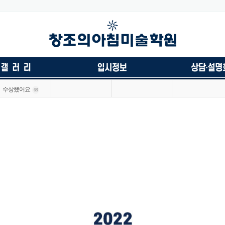
수상했어요
68