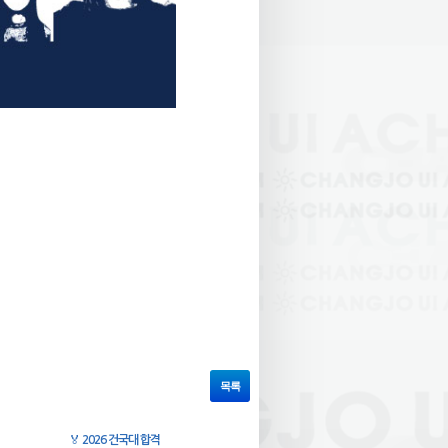
목록
🏅
2026 건국대 합격