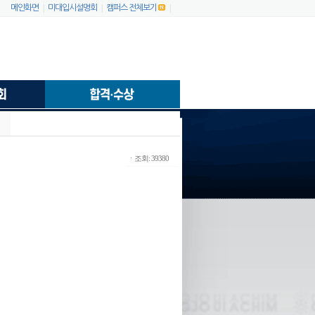
|
|
|
메인화면
미대입시설명회
캠퍼스 전체보기
ㆍ조회: 39380