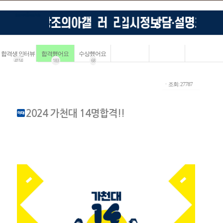
합격생 인터뷰
합격했어요
수상했어요
4114
183
68
ㆍ조회: 27787
2024 가천대 14명합격!!