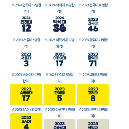
🏅
2024 인하대 12명합
🏅
2024 백석대 36명합
🏅
2023 건국대 46명합
격!!
격!!
격!
🏅
2023 서울대 3명합
🏅
2023 이화여대 17명
🏅
2023 홍익대 71명합
격!
합격!
격!
🏅
2023 숙명여대 17명
🏅
2023 한예종 5명합
🏅
2023 고려대 8명합
합격!
격!
격!
🏅
2023 SADI 4명합격!
🏅
2023 성균관대 7명합
🏅
2023 국민대 18명합
격!
격!